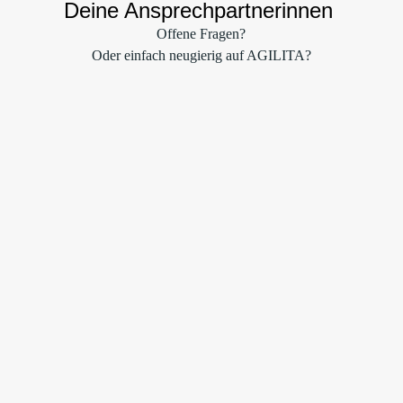
Deine Ansprechpartnerinnen
Offene Fragen?
Oder einfach neugierig auf AGILITA?
Unser Recruiting Team ist jederzeit für dich da und
unterstützt dich gerne.