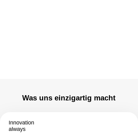
Keine Passende Stelle dabei?
You’ve got the skills, we’ve got the
team.
Upload your CV
Was uns einzigartig macht
Innovation
always